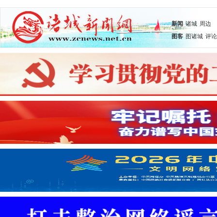
新闻
诸城
周边
图客
图诸城
评论