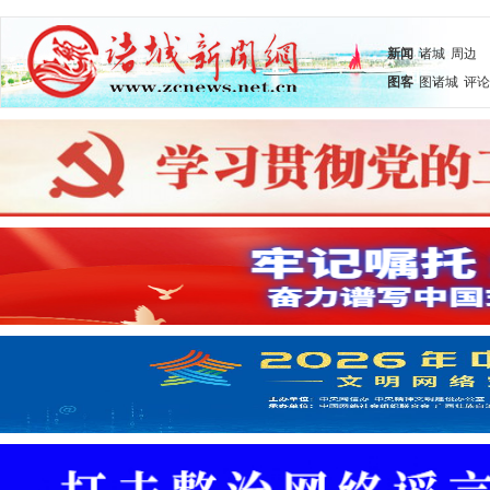
新闻
诸城
周边
图客
图诸城
评论