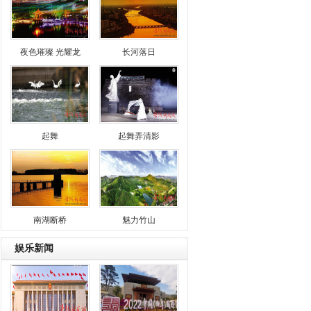
夜色璀璨 光耀龙
长河落日
起舞
起舞弄清影
南湖断桥
魅力竹山
娱乐新闻