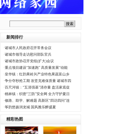
新闻排行
·诸城市人民政府召开常务会议
·诸城市领导走访慰问部队官兵
·诸城市政协召开党组(扩大)会议
·重点项目建设“加速跑” 高质量发展“动能
·皇华镇：红韵果岭兴产业特色果蔬富山乡
·争分夺秒抢工期 攻坚克难保质量 诸城市四
·百尺河镇：“五清强基”清存量 盘活家底促
·桃林镇：织密“三防”安全网 全力守护夏日
·修路、助学、解难题 高新区“四访四问”连
·筝韵悠扬润龙城 国风雅乐醉盛夏
精彩热图