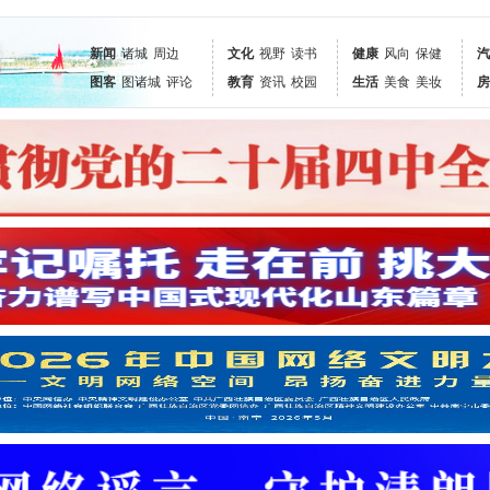
新闻
诸城
周边
文化
视野
读书
健康
风向
保健
汽
图客
图诸城
评论
教育
资讯
校园
生活
美食
美妆
房