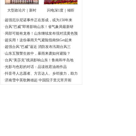
大型政论片｜新时
闪电深1度｜倾听
·超强厄尔尼诺事件正在形成，或为150年来
·台风“巴威”即将影响山东！省气象局最新研
·局部可能有龙卷！山东继续发布强对流黄色预
·超实用！这份暴雨天气避险指南快Get起来
·超强台风“巴威”逼近 消防发布汛期台风三
·山东五预警生效中，暴雨来袭如何避险？
·台风“美莎克”残涡影响山东！鲁南和半岛地
·光影与色彩的对话：品读祝君油画作品
·抖音寻人志愿者、方言达人、乡邻接力，助力
·济南雪中英歌舞雄起 中国院子里元宵开闹