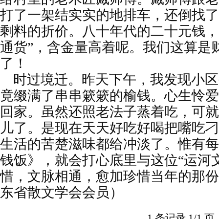
打了一架结实实的地排车，还倒找了
剩料的折价。八十年代的二十元钱，
通货”，含金量高着呢。我们这算是
了！
时过境迁。昨天下午，我发现小区
竟缀满了串串簌簌的榆钱。心生怜爱
回家。虽然还照老法子蒸着吃，可就
儿了。是现在天天好吃好喝把嘴吃刁
生活的苦楚滋味都给冲淡了。惟有每
钱饭》，就会打心底里与这位“运河
惜，文脉相通，愈加珍惜当年的那份
东省散文学会会员）
1 条记录 1/1 页