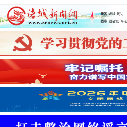
新闻
诸城
周边
图客
图诸城
评论