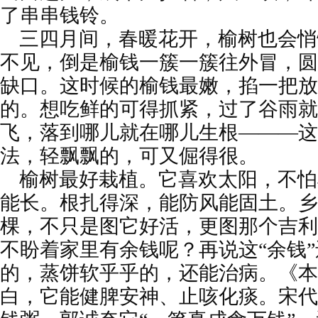
了串串钱铃。
三四月间，春暖花开，榆树也会悄
不见，倒是榆钱一簇一簇往外冒，圆
缺口。这时候的榆钱最嫩，掐一把放
的。想吃鲜的可得抓紧，过了谷雨就
飞，落到哪儿就在哪儿生根———这
法，轻飘飘的，可又倔得很。
榆树最好栽植。它喜欢太阳，不怕
能长。根扎得深，能防风能固土。乡
棵，不只是图它好活，更图那个吉利
不盼着家里有余钱呢？再说这“余钱
的，蒸饼软乎乎的，还能治病。《本
白，它能健脾安神、止咳化痰。宋代