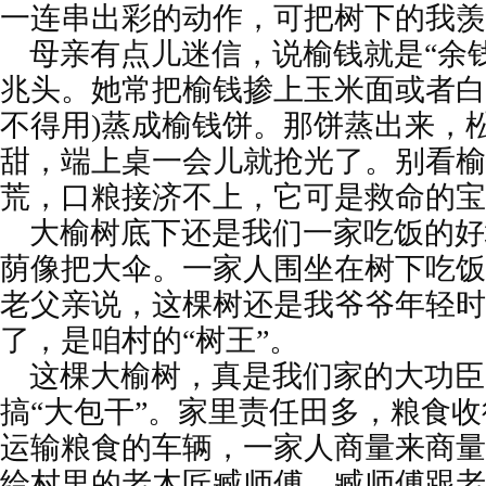
一连串出彩的动作，可把树下的我羡
母亲有点儿迷信，说榆钱就是“余
兆头。她常把榆钱掺上玉米面或者白
不得用)蒸成榆钱饼。那饼蒸出来，
甜，端上桌一会儿就抢光了。别看榆
荒，口粮接济不上，它可是救命的宝
大榆树底下还是我们一家吃饭的好
荫像把大伞。一家人围坐在树下吃饭
老父亲说，这棵树还是我爷爷年轻时
了，是咱村的“树王”。
这棵大榆树，真是我们家的大功臣
搞“大包干”。家里责任田多，粮食
运输粮食的车辆，一家人商量来商量
给村里的老木匠臧师傅。臧师傅跟老