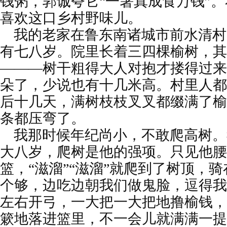
钱粥，郭诚夸它“一箸真成食万钱”
喜欢这口乡村野味儿。
我的老家在鲁东南诸城市前水清村
有七八岁。院里长着三四棵榆树，其
———树干粗得大人对抱才搂得过来
朵了，少说也有十几米高。村里人都
后十几天，满树枝枝叉叉都缀满了榆
条都压弯了。
我那时候年纪尚小，不敢爬高树。
大八岁，爬树是他的强项。只见他腰
篮，“滋溜”“滋溜”就爬到了树顶，
个够，边吃边朝我们做鬼脸，逗得我
左右开弓，一大把一大把地撸榆钱，
簌地落进篮里，不一会儿就满满一提