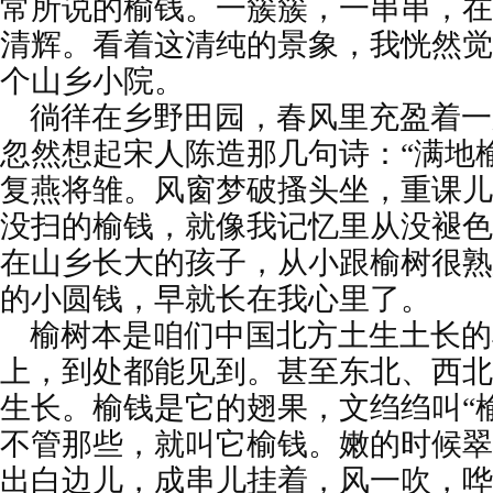
常所说的榆钱。一簇簇，一串串，在
清辉。看着这清纯的景象，我恍然觉
个山乡小院。
徜徉在乡野田园，春风里充盈着一
忽然想起宋人陈造那几句诗：“满地
复燕将雏。风窗梦破搔头坐，重课儿
没扫的榆钱，就像我记忆里从没褪色
在山乡长大的孩子，从小跟榆树很熟
的小圆钱，早就长在我心里了。
榆树本是咱们中国北方土生土长的
上，到处都能见到。甚至东北、西北
生长。榆钱是它的翅果，文绉绉叫“
不管那些，就叫它榆钱。嫩的时候翠
出白边儿，成串儿挂着，风一吹，哗